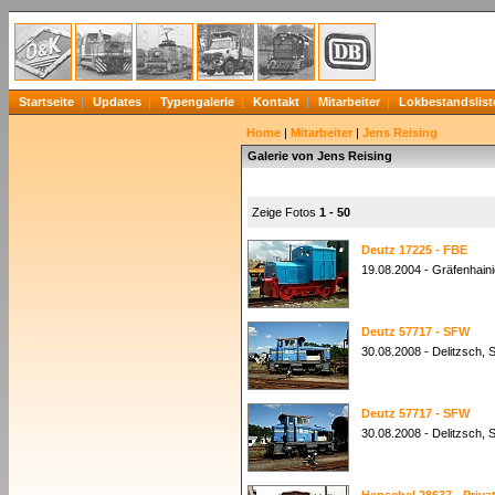
Startseite
Updates
Typengalerie
Kontakt
Mitarbeiter
Lokbestandslist
Home
|
Mitarbeiter
|
Jens Reising
Galerie von Jens Reising
Zeige Fotos
1 - 50
Deutz 17225 - FBE
19.08.2004 - Gräfenhain
Deutz 57717 - SFW
30.08.2008 - Delitzsch,
Deutz 57717 - SFW
30.08.2008 - Delitzsch,