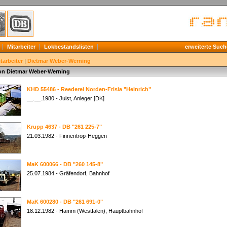
Mitarbeiter
Lokbestandslisten
erweiterte Such
tarbeiter
|
Dietmar Weber-Werning
von Dietmar Weber-Werning
KHD 55486 - Reederei Norden-Frisia "Heinrich"
__.__.1980 - Juist, Anleger [DK]
Krupp 4637 - DB "261 225-7"
21.03.1982 - Finnentrop-Heggen
MaK 600066 - DB "260 145-8"
25.07.1984 - Gräfendorf, Bahnhof
MaK 600280 - DB "261 691-0"
18.12.1982 - Hamm (Westfalen), Hauptbahnhof