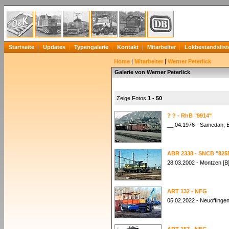
Startseite
Updates
Typengalerie
Kontakt
Mitarbeiter
Lokbestandslist
Home
|
Mitarbeiter
|
Werner Peterlick
Galerie von Werner Peterlick
Zeige Fotos
1 - 50
? ? - RhB "9914"
__.04.1976 - Samedan, 
ABR 2338 - SNCB "825
28.03.2002 - Montzen [B
ART 132 - NFG
05.02.2022 - Neuoffinge