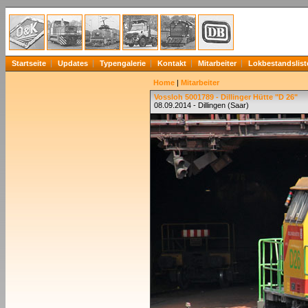
Startseite
Updates
Typengalerie
Kontakt
Mitarbeiter
Lokbestandslist
Home
|
Mitarbeiter
Vossloh 5001789 - Dillinger Hütte "D 26"
08.09.2014 - Dillingen (Saar)