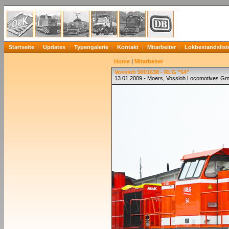
Startseite
Updates
Typengalerie
Kontakt
Mitarbeiter
Lokbestandslist
Home
|
Mitarbeiter
Vossloh 5001638 - RLG "54"
13.01.2009 - Moers, Vossloh Locomotives G