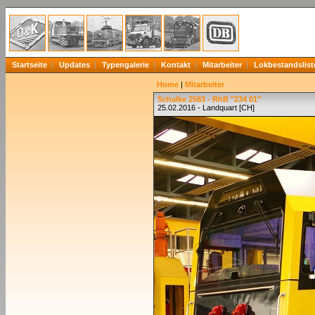
Startseite
Updates
Typengalerie
Kontakt
Mitarbeiter
Lokbestandslist
Home
|
Mitarbeiter
Schalke 2583 - RhB "234 01"
25.02.2016 - Landquart [CH]