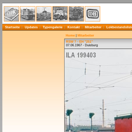
Startseite
Updates
Typengalerie
Kontakt
Mitarbeiter
Lokbestandslist
Home
|
Mitarbeiter
RSW ? - EH "251"
07.06.1967 - Duisburg