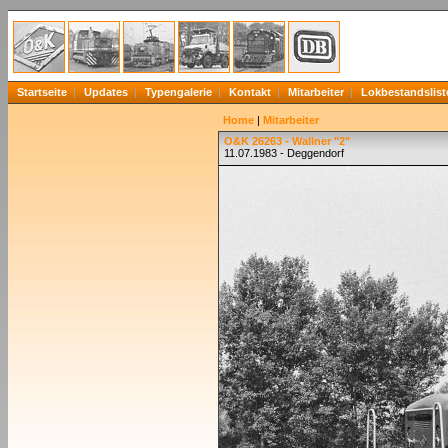
Startseite
Updates
Typengalerie
Kontakt
Mitarbeiter
Lokbestandslist
Home
|
Mitarbeiter
O&K 26263 - Wallner "2"
11.07.1983 - Deggendorf