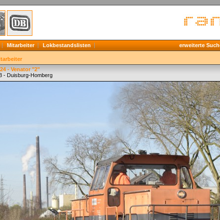
Mitarbeiter
Lokbestandslisten
erweiterte Such
tarbeiter
4 - Venator "2"
3 - Duisburg-Homberg