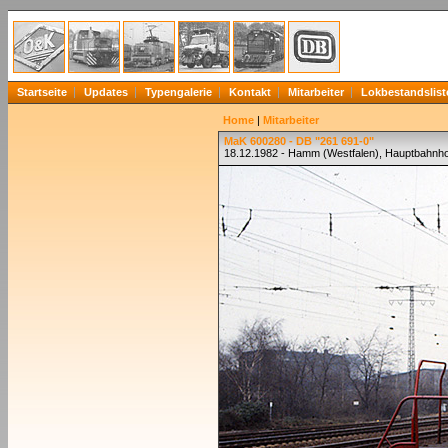
Startseite
Updates
Typengalerie
Kontakt
Mitarbeiter
Lokbestandslist
Home
|
Mitarbeiter
MaK 600280 - DB "261 691-0"
18.12.1982 - Hamm (Westfalen), Hauptbahnho