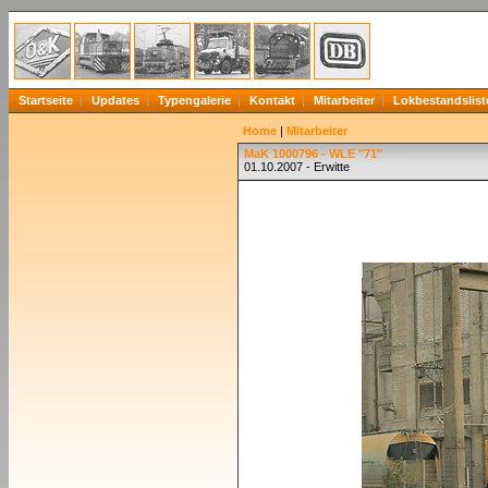
Startseite
Updates
Typengalerie
Kontakt
Mitarbeiter
Lokbestandslist
Home
|
Mitarbeiter
MaK 1000796 - WLE "71"
01.10.2007 - Erwitte