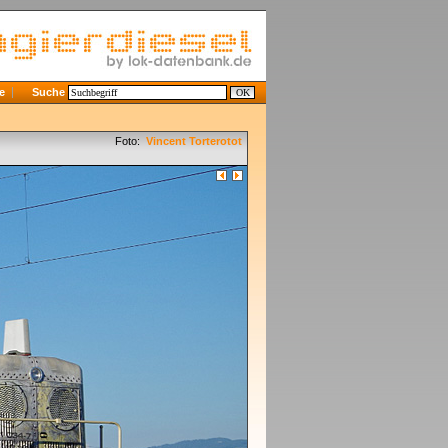
e
Suche
Foto:
Vincent Torterotot