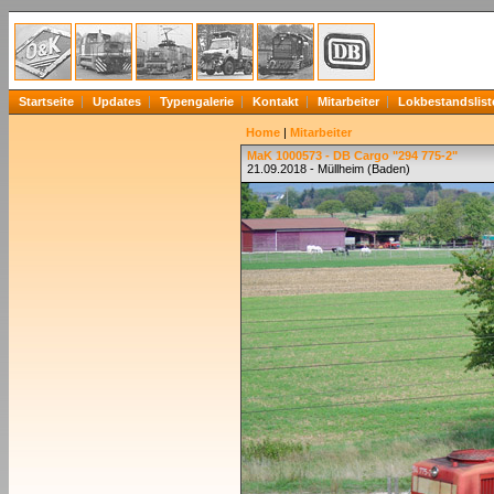
Startseite
Updates
Typengalerie
Kontakt
Mitarbeiter
Lokbestandslist
Home
|
Mitarbeiter
MaK 1000573 - DB Cargo "294 775-2"
21.09.2018 - Müllheim (Baden)