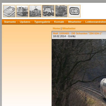
Startseite
Updates
Typengalerie
Kontakt
Mitarbeiter
Lokbestandslist
Home
|
Mitarbeiter
MaK 1000465 - DB Schenker "294 634-1"
18.02.2014 - Görlitz