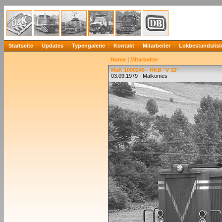
Startseite
Updates
Typengalerie
Kontakt
Mitarbeiter
Lokbestandslist
Home
|
Mitarbeiter
MaK 1000245 - HKB "V 32"
03.09.1979 - Malkomes