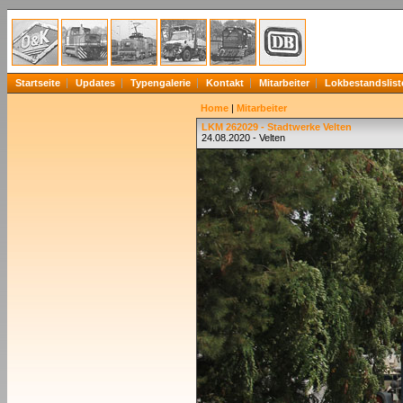
Startseite
Updates
Typengalerie
Kontakt
Mitarbeiter
Lokbestandslist
Home
|
Mitarbeiter
LKM 262029 - Stadtwerke Velten
24.08.2020 - Velten