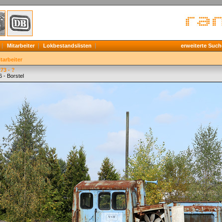
Mitarbeiter
Lokbestandslisten
erweiterte Such
tarbeiter
73 - ?
 - Borstel