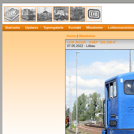
Startseite
Updates
Typengalerie
Kontakt
Mitarbeiter
Lokbestandslist
Home
|
Mitarbeiter
LKM 261020 - OSEF "101 020-6"
07.05.2022 - Löbau