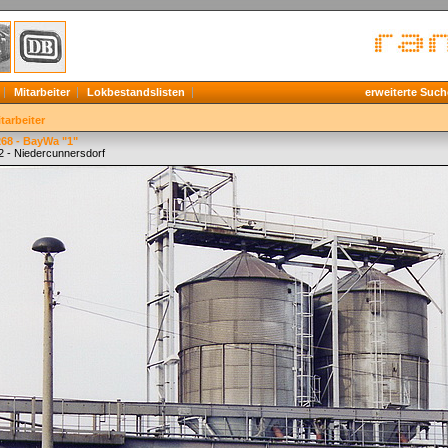
Mitarbeiter
Lokbestandslisten
erweiterte Such
tarbeiter
68 - BayWa "1"
2 - Niedercunnersdorf