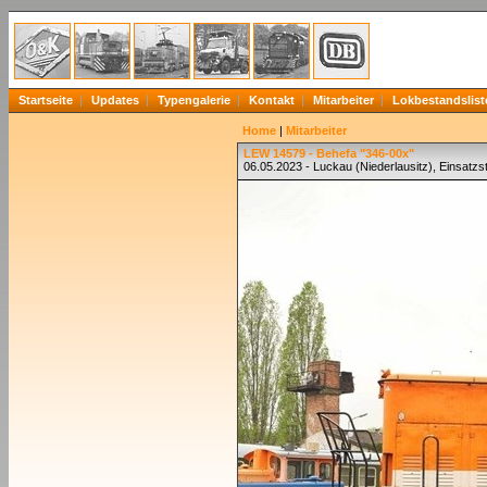
Startseite
Updates
Typengalerie
Kontakt
Mitarbeiter
Lokbestandslist
Home
|
Mitarbeiter
LEW 14579 - Behefa "346-00x"
06.05.2023 - Luckau (Niederlausitz), Einsatzst