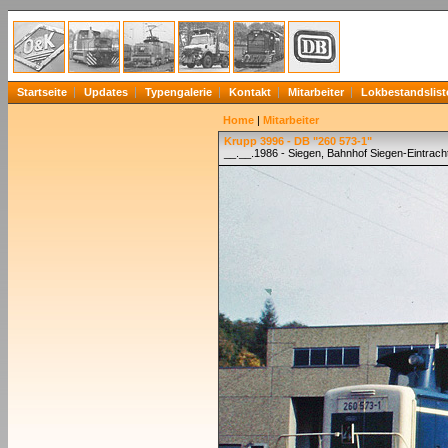
Startseite
Updates
Typengalerie
Kontakt
Mitarbeiter
Lokbestandslist
Home
|
Mitarbeiter
Krupp 3996 - DB "260 573-1"
__.__.1986 - Siegen, Bahnhof Siegen-Eintrach