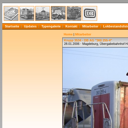
Startseite
Updates
Typengalerie
Kontakt
Mitarbeiter
Lokbestandslist
Home
|
Mitarbeiter
Krupp 3534 - DB AG "360 255-4"
28.01.2006 - Magdeburg, Übergabebahnhof 