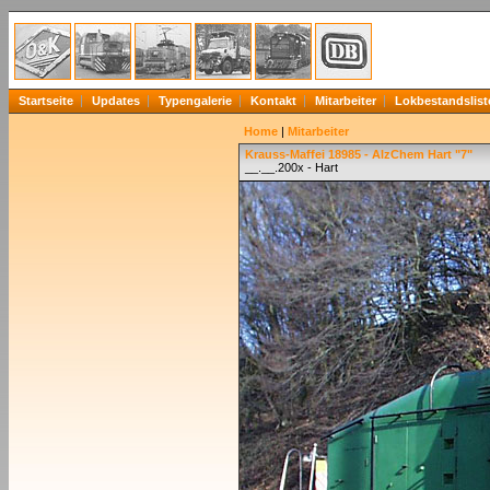
Startseite
Updates
Typengalerie
Kontakt
Mitarbeiter
Lokbestandslist
Home
|
Mitarbeiter
Krauss-Maffei 18985 - AlzChem Hart "7"
__.__.200x - Hart