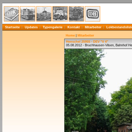
Startseite
Updates
Typengalerie
Kontakt
Mitarbeiter
Lokbestandslist
Home
|
Mitarbeiter
Henschel 25955 - DEV "V 4"
05.08.2012 - Bruchhausen-Vilsen, Bahnhof He