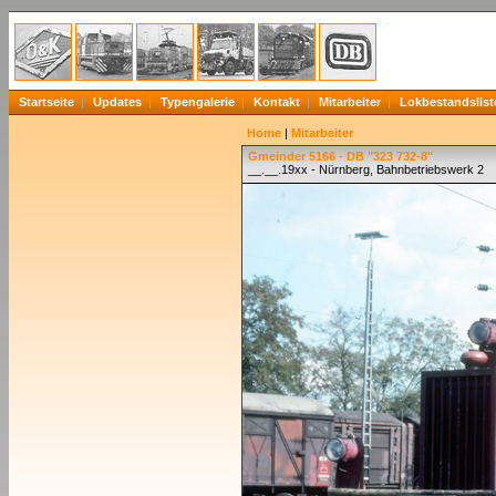
Startseite
Updates
Typengalerie
Kontakt
Mitarbeiter
Lokbestandslist
Home
|
Mitarbeiter
Gmeinder 5166 - DB "323 732-8"
__.__.19xx - Nürnberg, Bahnbetriebswerk 2