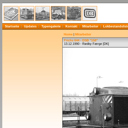
Startseite
Updates
Typengalerie
Kontakt
Mitarbeiter
Lokbestandslist
Home
|
Mitarbeiter
Frichs 644 - DSB "158"
13.12.1990 - Rødby Færge [DK]