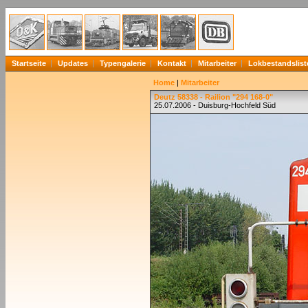
Startseite
Updates
Typengalerie
Kontakt
Mitarbeiter
Lokbestandslist
Home
|
Mitarbeiter
Deutz 58338 - Railion "294 168-0"
25.07.2006 - Duisburg-Hochfeld Süd