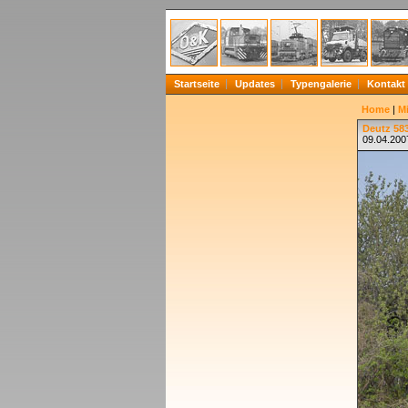
Startseite
Updates
Typengalerie
Kontakt
Home
|
Mi
Deutz 583
09.04.200