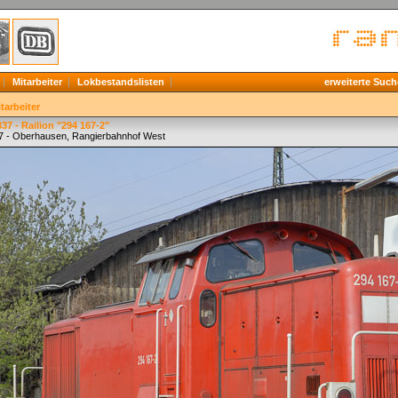
Mitarbeiter
Lokbestandslisten
erweiterte Such
tarbeiter
37 - Railion "294 167-2"
7 - Oberhausen, Rangierbahnhof West