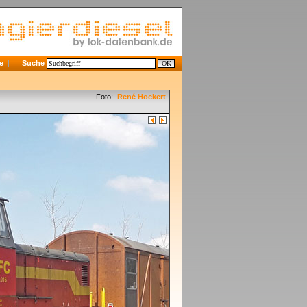
e
Suche
Foto:
René Hockert