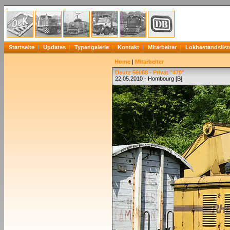
Startseite
Updates
Typengalerie
Kontakt
Mitarbeiter
Lokbestandslist
Home
|
Mitarbeiter
Deutz 56068 - Privat "470"
22.05.2010 - Hombourg [B]