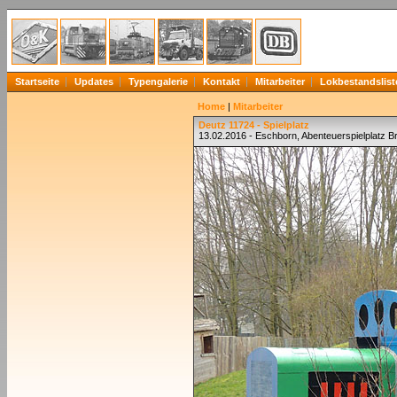
Startseite
Updates
Typengalerie
Kontakt
Mitarbeiter
Lokbestandslist
Home
|
Mitarbeiter
Deutz 11724 - Spielplatz
13.02.2016 - Eschborn, Abenteuerspielplatz 