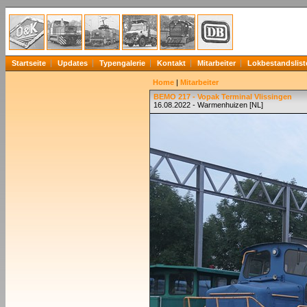
Startseite
Updates
Typengalerie
Kontakt
Mitarbeiter
Lokbestandslist
Home
|
Mitarbeiter
BEMO 217 - Vopak Terminal Vlissingen
16.08.2022 - Warmenhuizen [NL]