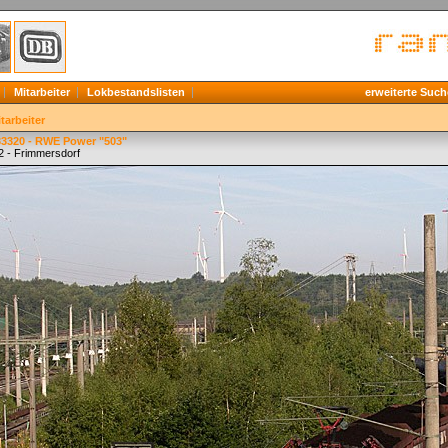
Mitarbeiter
Lokbestandslisten
erweiterte Such
tarbeiter
33320 - RWE Power "503"
2 - Frimmersdorf