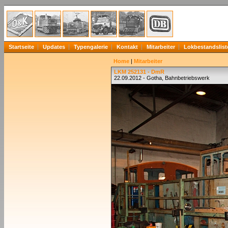
Startseite
Updates
Typengalerie
Kontakt
Mitarbeiter
Lokbestandslist
Home
|
Mitarbeiter
LKM 252131 - DmR
22.09.2012 - Gotha, Bahnbetriebswerk