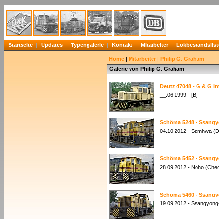
Startseite
Updates
Typengalerie
Kontakt
Mitarbeiter
Lokbestandslist
Home
|
Mitarbeiter
|
Philip G. Graham
Galerie von Philip G. Graham
Deutz 47048 - G & G In
__.06.1999 - [B]
Schöma 5248 - Ssang
04.10.2012 - Samhwa (
Schöma 5452 - Ssang
28.09.2012 - Noho (Ch
Schöma 5460 - Ssang
19.09.2012 - Ssangyong