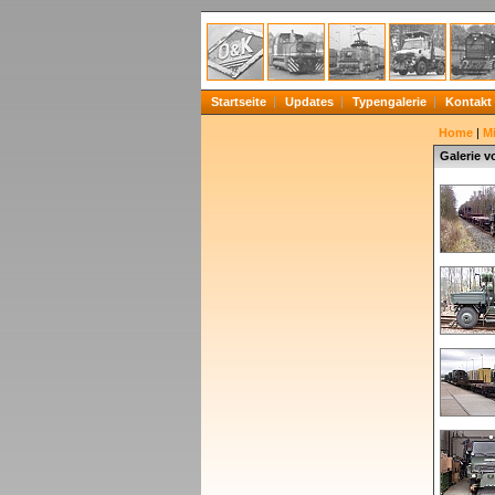
Startseite
Updates
Typengalerie
Kontakt
Home
|
Mi
Galerie v