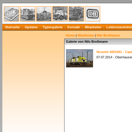
Startseite
Updates
Typengalerie
Kontakt
Mitarbeiter
Lokbestandslist
Home
|
Mitarbeiter
|
Nils Broßmann
Galerie von Nils Broßmann
Vossloh 5001941 - Capt
07.07.2014 - Oberhausen