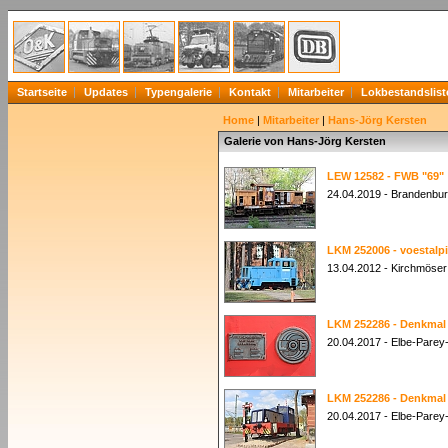
Startseite
Updates
Typengalerie
Kontakt
Mitarbeiter
Lokbestandslist
Home
|
Mitarbeiter
|
Hans-Jörg Kersten
Galerie von Hans-Jörg Kersten
LEW 12582 - FWB "69"
24.04.2019 - Brandenbur
LKM 252006 - voestalp
13.04.2012 - Kirchmöser
LKM 252286 - Denkmal
20.04.2017 - Elbe-Pare
LKM 252286 - Denkmal
20.04.2017 - Elbe-Pare