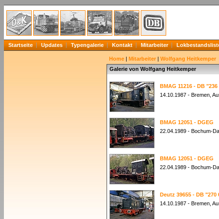
Startseite
Updates
Typengalerie
Kontakt
Mitarbeiter
Lokbestandslist
Home
|
Mitarbeiter
|
Wolfgang Heitkemper
Galerie von Wolfgang Heitkemper
BMAG 11216 - DB "236 
14.10.1987 - Bremen, A
BMAG 12051 - DGEG
22.04.1989 - Bochum-D
BMAG 12051 - DGEG
22.04.1989 - Bochum-D
Deutz 39655 - DB "270 
14.10.1987 - Bremen, A