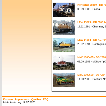
Henschel 29289 - DB "3
03.09.1988 - Passau
LEW 13023 - DR "106 7
18.11.1991 - Chemnitz, 
LEW 14284 - DB AG "34
25.02.1994 - Röblingen 
MaK 1000455 - DB "290
03.09.1988 - Mühldorf (
MaK 1000600 - DE "23"
14.03.2008 - Bochum-No
Kontakt
|
Impressum
|
Quellen
|
FAQ
letzte Änderung: 12.07.2026