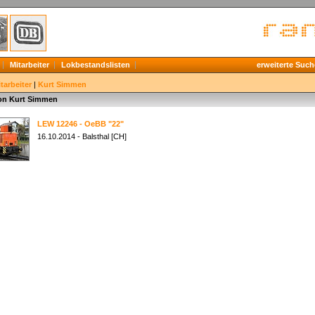
Mitarbeiter
Lokbestandslisten
erweiterte Such
tarbeiter
|
Kurt Simmen
von Kurt Simmen
LEW 12246 - OeBB "22"
16.10.2014 - Balsthal [CH]