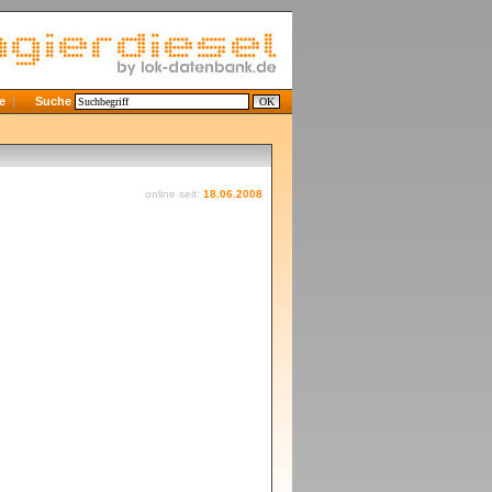
e
Suche
online seit:
18.06.2008