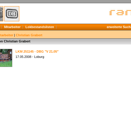
Mitarbeiter
Lokbestandslisten
erweiterte Such
tarbeiter
|
Christian Grabert
on Christian Grabert
LKM 251145 - DBG "V 21.05"
17.05.2008 - Loburg