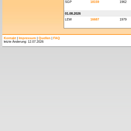
SGP
18159
1962
01.08.2026
LEW
16687
1979
Kontakt
|
Impressum
|
Quellen
|
FAQ
letzte Änderung: 12.07.2026