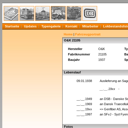
Startseite
Updates
Typengalerie
Kontakt
Mitarbeiter
Lokbestandslist
Home
|
Fahrzeugportrait
O&K 21105
Hersteller
O&K
Ty
Fabriknummer
21105
Ba
Baujahr
1937
Sp
Lebenslauf
09.01.1938
Auslieferung an Sa
__.__.19xx
-
__.__.1949
an DSB - Danske St
__.__.1969
an Dansk Traecellu
__.__.19xx
=> Genfiber AS, As
__.__.1997
an SFvJ - Syd Fyens
Fotos