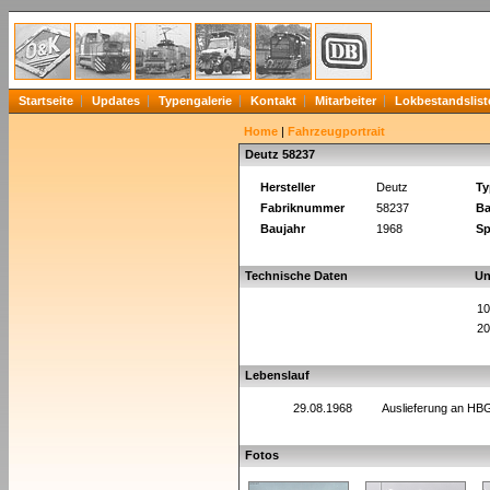
Startseite
Updates
Typengalerie
Kontakt
Mitarbeiter
Lokbestandslist
Home
|
Fahrzeugportrait
Deutz 58237
Hersteller
Deutz
Ty
Fabriknummer
58237
Ba
Baujahr
1968
Sp
Technische Daten
Un
10
20
Lebenslauf
29.08.1968
Auslieferung an HB
Fotos