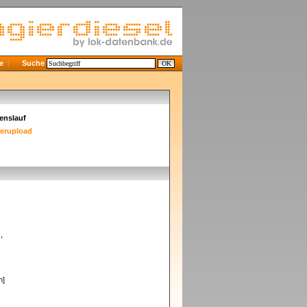
e
Suche
enslauf
derupload
,
h]