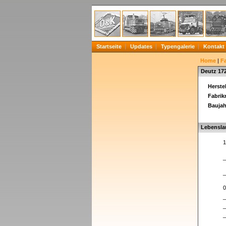
Startseite
Updates
Typengalerie
Kontakt
Home
|
F
Deutz 17
Herstel
Fabri
Baujah
Lebensla
1
_
_
0
_
_
_
_