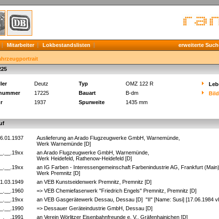
Mitarbeiter
Lokbestandslisten
erweiterte Such
ahrzeugportrait
225
ler
Deutz
Typ
OMZ 122 R
Leb
knummer
17225
Bauart
B-dm
Bil
r
1937
Spurweite
1435 mm
uf
6.01.1937
Auslieferung an Arado Flugzeugwerke GmbH, Warnemünde,
Werk Warnemünde [D]
_.__.19xx
an Arado Flugzeugwerke GmbH, Warnemünde,
Werk Heidefeld, Rathenow-Heidefeld [D]
_.__.19xx
an IG Farben - Interessengemeinschaft Farbenindustrie AG, Frankfurt (Main)
Werk Premnitz [D]
1.03.1949
an VEB Kunstseidenwerk Premnitz, Premnitz [D]
_.__.1960
=> VEB Chemiefaserwerk "Friedrich Engels" Premnitz, Premnitz [D]
_.__.19xx
an VEB Gasgerätewerk Dessau, Dessau [D] "II" [Name: Susi] [17.06.1984 v
_.__.1990
=> Dessauer Geräteindustrie GmbH, Dessau [D]
_.__.1991
an Verein Wörlitzer Eisenbahnfreunde e. V., Gräfenhainichen [D]