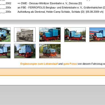
_.__.2002
=> DWE - Dessau-Wörlitzer Eisenbahn e. V., Dessau [D]
_.__.200x
an FBE - FERROPOLIS Bergbau- und Erlebnisbahn e. V., Gräfenhainichen [D
_.__.200x
Aufstellung als Denkmal, Heide-Camp Schlaitz, Schlaitz [D] [05.08.2009 vh]
Ergänzungen zum Lebenslauf
und
gute Fotos
von diesem Fahrzeug w