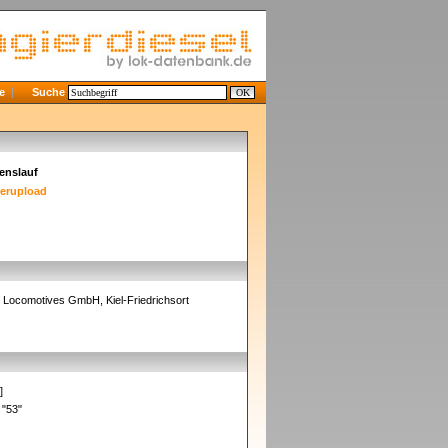
e
Suche
enslauf
derupload
 Locomotives GmbH, Kiel-Friedrichsort
]
 "53"