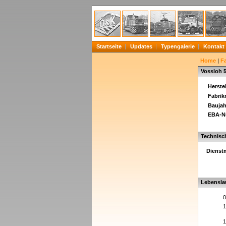
Startseite
Updates
Typengalerie
Kontakt
Home
|
F
Vossloh 
Herstel
Fabri
Baujah
EBA-N
Technisc
Dienst
Lebensla
0
1
1