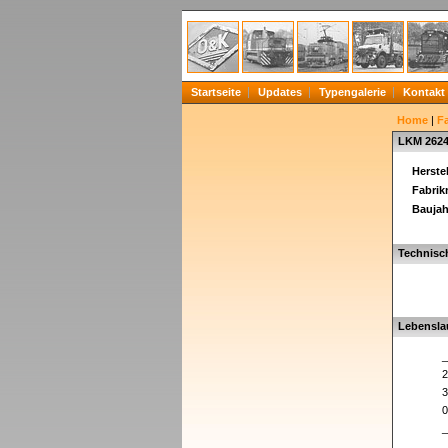
Startseite
Updates
Typengalerie
Kontakt
Home
|
F
LKM 262
Herstel
Fabri
Baujah
Technisc
Lebensla
_
2
3
0
_
_