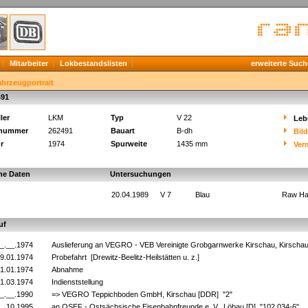
Mitarbeiter
Lokbestandslisten
erweiterte Such
ahrzeugportrait
491
ler
LKM
Typ
V 22
Leb
knummer
262491
Bauart
B-dh
Bil
r
1974
Spurweite
1435 mm
Ver
he Daten
Untersuchungen
20.04.1989
V 7
Blau
Raw Hal
uf
_.__.1974
Auslieferung an VEGRO - VEB Vereinigte Grobgarnwerke Kirschau, Kirscha
9.01.1974
Probefahrt [Drewitz-Beelitz-Heilstätten u. z.]
1.01.1974
Abnahme
1.03.1974
Indienststellung
_.__.1990
=> VEGRO Teppichboden GmbH, Kirschau [DDR] "2"
_.10.1995
an OSEF - Ostsächsische Eisenbahnfreunde e. V., Löbau [D] "102 034-6"