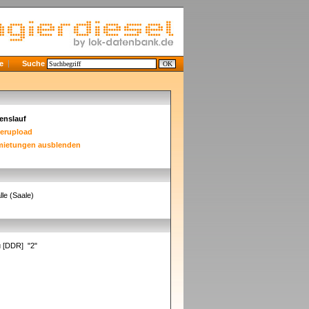
e
Suche
enslauf
derupload
mietungen ausblenden
le (Saale)
u [DDR] "2"