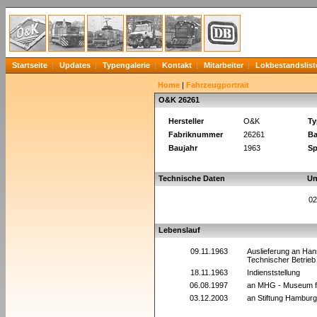
Startseite
Updates
Typengalerie
Kontakt
Mitarbeiter
Lokbestandslist
Home
|
Fahrzeugportrait
O&K 26261
Hersteller
O&K
Ty
Fabriknummer
26261
Ba
Baujahr
1963
Sp
Technische Daten
Un
02
Lebenslauf
09.11.1963
Auslieferung an Han
Technischer Betrie
18.11.1963
Indienststellung
06.08.1997
an MHG - Museum f
03.12.2003
an Stiftung Hambur