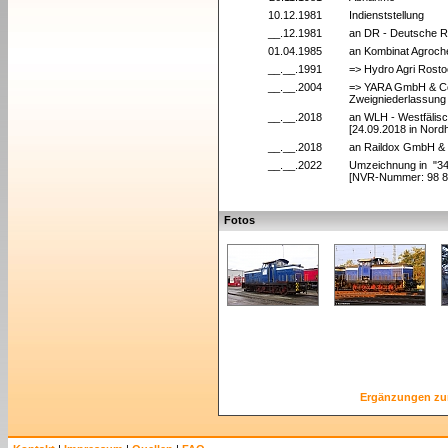
10.12.1981
Indienststellung
__.12.1981
an DR - Deutsche R
01.04.1985
an Kombinat Agroch
__.__.1991
=> Hydro Agri Rost
__.__.2004
=> YARA GmbH & C
Zweigniederlassung
__.__.2018
an WLH - Westfälis
[24.09.2018 in Nord
__.__.2018
an Raildox GmbH & 
__.__.2022
Umzeichnung in "34
[NVR-Nummer: 98 8
Fotos
Ergänzungen zu