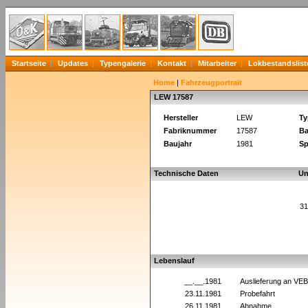
Startseite
Updates
Typengalerie
Kontakt
Mitarbeiter
Lokbestandslist
Home
|
Fahrzeugportrait
LEW 17587
Hersteller
LEW
Ty
Fabriknummer
17587
Ba
Baujahr
1981
Sp
Technische Daten
Un
31
Lebenslauf
__.__.1981
Auslieferung an VE
23.11.1981
Probefahrt
26.11.1981
Abnahme