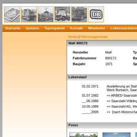
Startseite
Updates
Typengalerie
Kontakt
Mitarbeiter
Lokbestandslist
Home
|
Fahrzeugportrait
MaK 800172
Hersteller
MaK
Ty
Fabriknummer
800172
Ba
Baujahr
1971
Sp
Lebenslauf
01.02.1971
Auslieferung an Sta
Werk Burbach, Saar
01.07.1982
=> ARBED-Saarstahl
__.06.1986
=> Saarstahl Völkli
10.05.1989
=> Saarstahl AG, We
__.__.2005
++ [nach Motorscha
Fotos